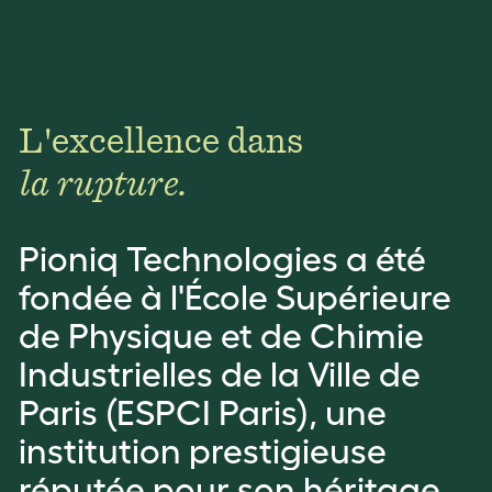
L
'
e
x
c
e
l
l
e
n
c
e
d
a
n
s
l
a
r
u
p
t
u
r
e
.
Pioniq Technologies a été
fondée à l'École Supérieure
de Physique et de Chimie
Industrielles de la Ville de
Paris (ESPCI Paris), une
institution prestigieuse
réputée pour son héritage